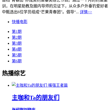
首档“青春团”养成类钓鱼垂类综艺节目。通过一个月的钓鱼集
训，在明星助教及圈内导师的见证下，从众多户外垂钓爱好者
中甄选出6位学员组成“芒果青春团”。倡导“...
详情>>
快播电影
第1期
第2期
第3期
第4期
第5期
第6期
热播综艺
嘴强王者篇
主咖和Ta的朋友们
张绍刚
刘晓庆