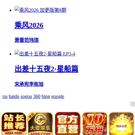
加更版第8期
乘风2026
萧蔷
范玮琪
EP3-4
出差十五夜2·星船篇
宋承宪
李栋旭
rss
baidu
sogou
360
bing
google