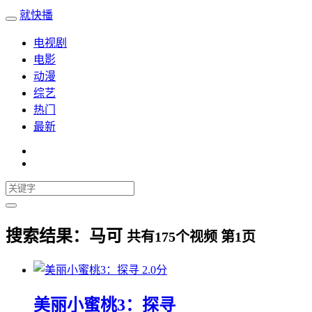
就快播
电视剧
电影
动漫
综艺
热门
最新
搜索结果：
马可
共有
175
个视频 第
1
页
2.0分
美丽小蜜桃3：探寻