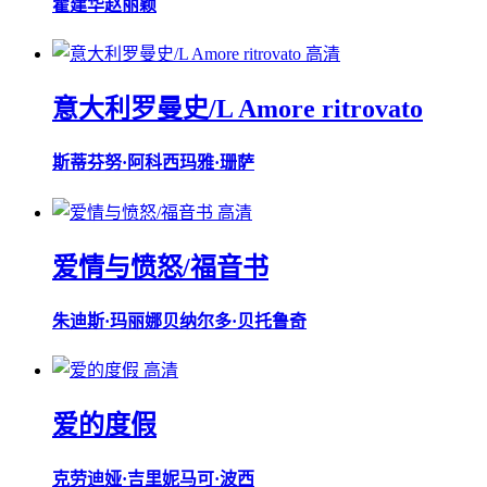
霍建华
赵丽颖
高清
意大利罗曼史/L Amore ritrovato
斯蒂芬努·阿科西
玛雅·珊萨
高清
爱情与愤怒/福音书
朱迪斯·玛丽娜
贝纳尔多·贝托鲁奇
高清
爱的度假
克劳迪娅·吉里妮
马可·波西