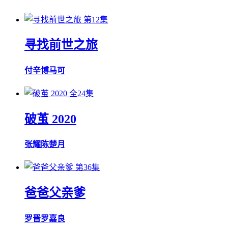
第12集
寻找前世之旅
付辛博
马可
全24集
破茧 2020
张耀
陈楚月
第36集
爸爸父亲爹
罗晋
罗嘉良