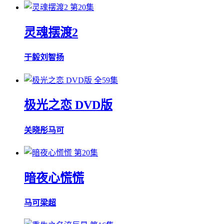
第20集
灵魂摆渡2
于毅
刘智扬
全59集
极光之恋 DVD版
关晓彤
马可
第20集
暗夜心慌慌
马可
梁超