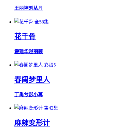
王丽坤
刘丛丹
全58集
花千骨
霍建华
赵丽颖
彩蛋5
春闺梦里人
丁禹兮
彭小苒
第42集
麻辣变形计