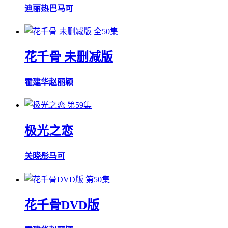
迪丽热巴
马可
全50集
花千骨 未删减版
霍建华
赵丽颖
第59集
极光之恋
关晓彤
马可
第50集
花千骨DVD版