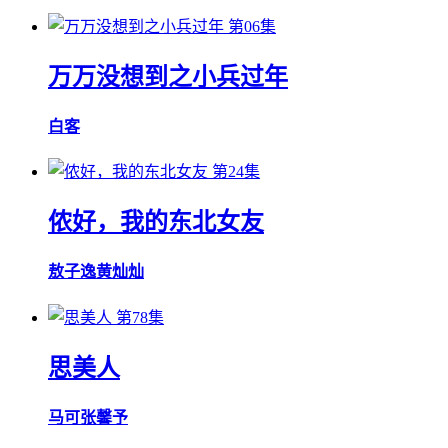
第06集
万万没想到之小兵过年
白客
第24集
侬好，我的东北女友
敖子逸
黄灿灿
第78集
思美人
马可
张馨予