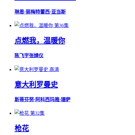
琳恩·丽梅
特蕾西·亚当斯
第36集
点燃我，温暖你
陈飞宇
张婧仪
高清
意大利罗曼史
斯蒂芬努·阿科西
玛雅·珊萨
第32集
枪花