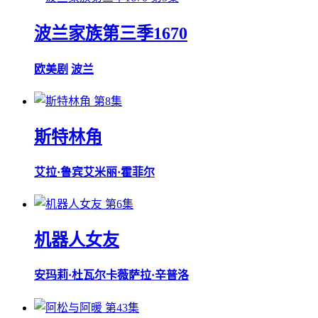
波兰家族第三季1670
欧美剧
波兰
第8集
斯特林角
艾拉·鲁宾
艾米丽·霍菲尔
第6集
机器人女友
安玛莉·杜瓦尔
卡薇萨拉·辛普洛
第43集