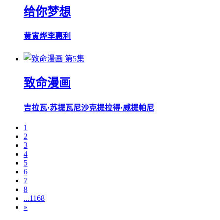
给你梦想
黄寅烨
李惠利
第5集
致命漫画
吉拉瓦·苏提瓦尼沙克
提拉得·威提帕尼
1
2
3
4
5
6
7
8
...1168
»