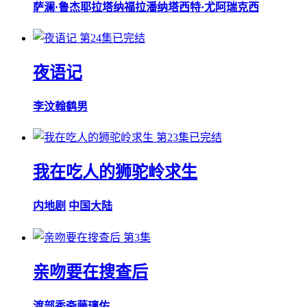
萨澜·鲁杰耶拉塔纳福拉潘
纳塔西特·尤阿瑞克西
第24集已完结
夜语记
李汶翰
鹤男
第23集已完结
我在吃人的狮驼岭求生
内地剧
中国大陆
第3集
亲吻要在搜查后
渡部秀
斋藤璃佑