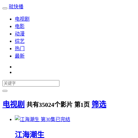
就快播
电视剧
电影
动漫
综艺
热门
最新
电视剧
筛选
共有
35024
个影片 第
1
页
第30集已完结
江海潮生