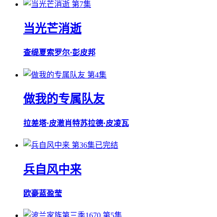
第7集
当光芒消逝
查缇夏索罗尔·彭皮邦
第4集
做我的专属队友
拉差塔·皮澈肖特
苏拉德·皮凌瓦
第36集已完结
兵自风中来
欧豪
蓝盈莹
第5集