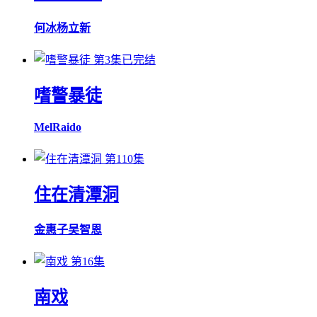
何冰
杨立新
第3集已完结
嗜警暴徒
Mel
Raido
第110集
住在清潭洞
金惠子
吴智恩
第16集
南戏