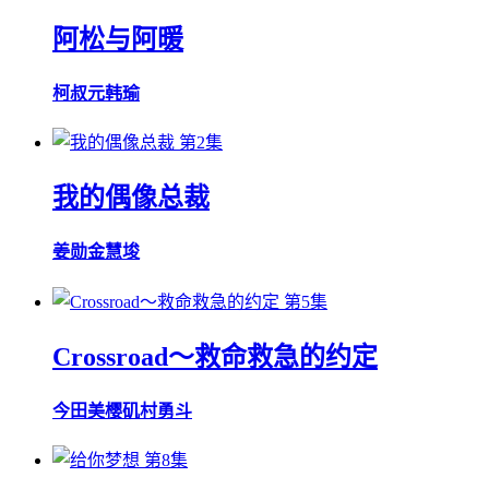
阿松与阿暖
柯叔元
韩瑜
第2集
我的偶像总裁
姜勋
金慧埈
第5集
Crossroad～救命救急的约定
今田美樱
矶村勇斗
第8集