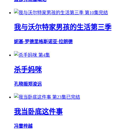
第10集完结
我与沃尔特家男孩的生活第三季
妮基·罗德里格斯
诺亚·拉朗德
第4集
杀手妈咪
孔晓振
郑浚远
第23集已完结
我当卧底这件事
冯雷
梓越