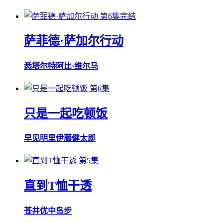
第6集完结
萨菲德·萨加尔行动
悉塔尔特
阿比·维尔马
第6集
只是一起吃顿饭
早见明里
伊藤健太郎
第5集
直到T恤干透
苍井优
中岛步