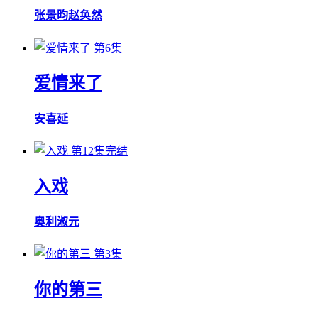
张景昀
赵奂然
第6集
爱情来了
安喜延
第12集完结
入戏
奥利
淑元
第3集
你的第三