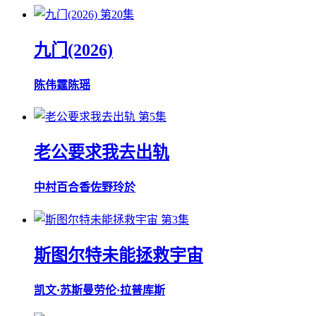
第20集
九门(2026)
陈伟霆
陈瑶
第5集
老公要求我去出轨
中村百合香
佐野玲於
第3集
斯图尔特未能拯救宇宙
凯文·苏斯曼
劳伦·拉普库斯