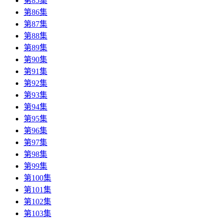
第85集
第86集
第87集
第88集
第89集
第90集
第91集
第92集
第93集
第94集
第95集
第96集
第97集
第98集
第99集
第100集
第101集
第102集
第103集