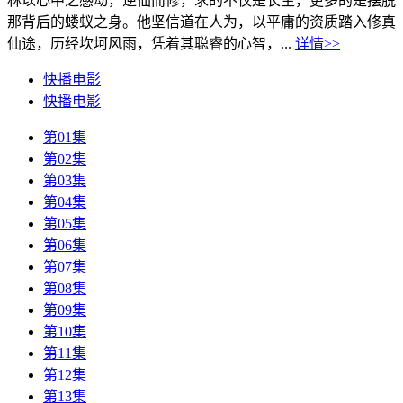
林以心中之感动，逆仙而修，求的不仅是长生，更多的是摆脱
那背后的蝼蚁之身。他坚信道在人为，以平庸的资质踏入修真
仙途，历经坎坷风雨，凭着其聪睿的心智，...
详情>>
快播电影
快播电影
第01集
第02集
第03集
第04集
第05集
第06集
第07集
第08集
第09集
第10集
第11集
第12集
第13集