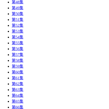
第48集
第49集
第50集
第51集
第52集
第53集
第54集
第55集
第56集
第57集
第58集
第59集
第60集
第61集
第62集
第63集
第64集
第65集
第66集