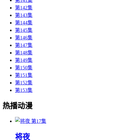
第141集
第142集
第143集
第144集
第145集
第146集
第147集
第148集
第149集
第150集
第151集
第152集
第153集
热播动漫
第17集
将夜