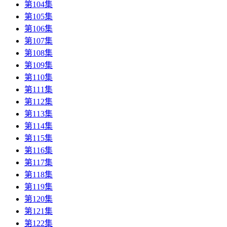
第104集
第105集
第106集
第107集
第108集
第109集
第110集
第111集
第112集
第113集
第114集
第115集
第116集
第117集
第118集
第119集
第120集
第121集
第122集