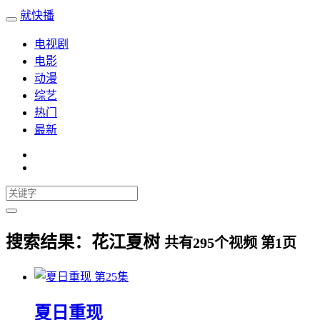
就快播
电视剧
电影
动漫
综艺
热门
最新
搜索结果：
花江夏树
共有
295
个视频 第
1
页
第25集
夏日重现