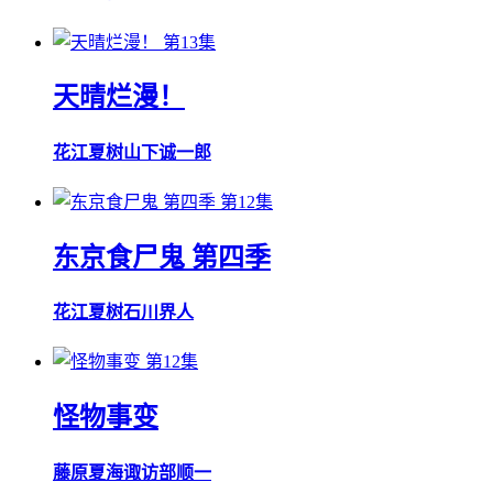
第13集
天晴烂漫！
花江夏树
山下诚一郎
第12集
东京食尸鬼 第四季
花江夏树
石川界人
第12集
怪物事变
藤原夏海
诹访部顺一