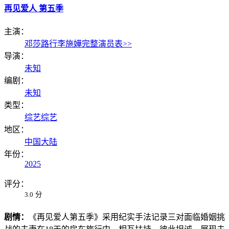
再见爱人 第五季
主演：
邓莎
路行
李施嬅
完整演员表>>
导演：
未知
编剧：
未知
类型：
综艺
综艺
地区：
中国大陆
年份：
2025
评分：
3.0
分
剧情：
《再见爱人第五季》采用纪实手法记录三对面临婚姻挑