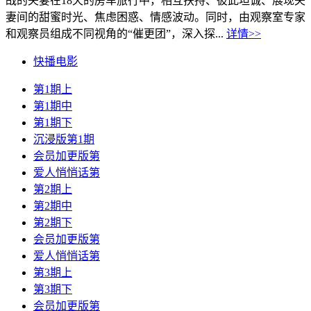
战的夫妻在18天的房车旅行中，相互扶持、彼此坦诚、展现夫
妻间的甜蜜时光、焦虑困惑、情感波动。同时，由观察室专家
和观察员组成不同视角的“催更团”，深入探...
详情>>
快播电影
第1期上
第1期中
第1期下
沉浸版第1期
会员加更版第
爱人悄悄话第
第2期上
第2期中
第2期下
会员加更版第
爱人悄悄话第
第3期上
第3期下
会员加更版第