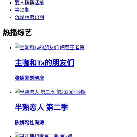
爱人悄悄话第
第13期
沉浸版第13期
热播综艺
嘴强王者篇
主咖和Ta的朋友们
张绍刚
刘晓庆
第20230419期
半熟恋人 第二季
陈妍希
杜海涛
第5期