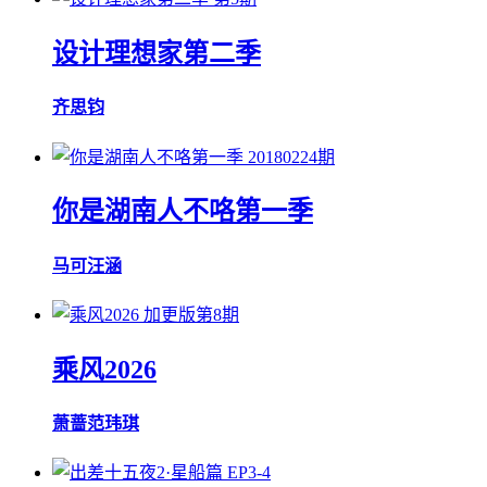
设计理想家第二季
齐思钧
20180224期
你是湖南人不咯第一季
马可
汪涵
加更版第8期
乘风2026
萧蔷
范玮琪
EP3-4