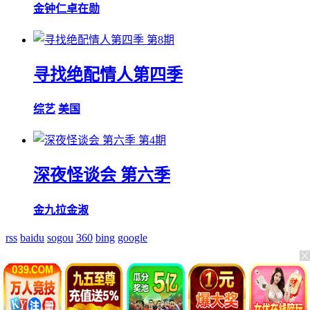
金钟仁
卓在勋
第8期
寻找绝配情人第四季
综艺
美国
第4期
深夜怪谈会 第六季
金九拉
金淑
rss
baidu
sogou
360
bing
google