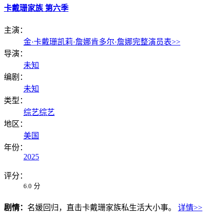
卡戴珊家族 第六季
主演：
金·卡戴珊
凯莉·詹娜
肯多尔·詹娜
完整演员表>>
导演：
未知
编剧：
未知
类型：
综艺
综艺
地区：
美国
年份：
2025
评分：
6.0
分
剧情：
名媛回归，直击卡戴珊家族私生活大小事。
详情>>