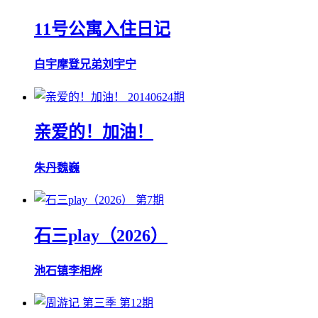
11号公寓入住日记
白宇
摩登兄弟刘宇宁
20140624期
亲爱的！加油！
朱丹
魏巍
第7期
石三play（2026）
池石镇
李相烨
第12期