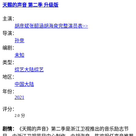
天赐的声音 第二季 升级版
主演：
胡彦斌
张韶涵
胡海泉
完整演员表>>
导演：
孙竞
编剧：
未知
类型：
综艺
大陆综艺
地区：
中国大陆
年份：
2021
评分：
2.0
分
剧情：
《天赐的声音》第二季是浙江卫视推出的音乐励志节