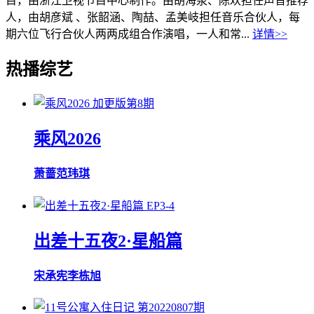
目，由浙江卫视节目中心制作。由胡海泉、陈欢担任声音推荐
人，由胡彦斌 、张韶涵、陶喆、孟美岐担任音乐合伙人，每
期六位飞行合伙人两两成组合作演唱，一人和常...
详情>>
热播综艺
加更版第8期
乘风2026
萧蔷
范玮琪
EP3-4
出差十五夜2·星船篇
宋承宪
李栋旭
第20220807期