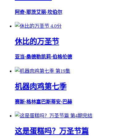
阿奇·耶茨
艾丽·坎伯尔
4.0分
休比的万圣节
亚当·桑德勒
凯莉·伯格伦德
第19集
机器肉鸡第七季
赛斯·格林
塞巴斯蒂安·巴赫
第4期完结
这是蛋糕吗？万圣节篇