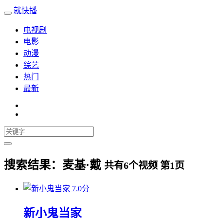
就快播
电视剧
电影
动漫
综艺
热门
最新
搜索结果：
麦基·戴
共有
6
个视频 第
1
页
7.0分
新小鬼当家