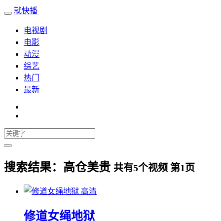
就快播
电视剧
电影
动漫
综艺
热门
最新
搜索结果：
高仓美贵
共有
5
个视频 第
1
页
高清
修道女绳地狱