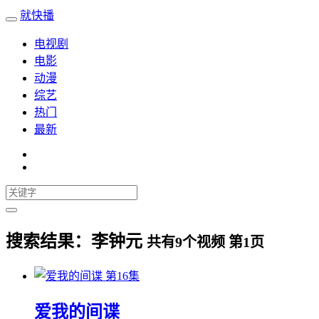
就快播
电视剧
电影
动漫
综艺
热门
最新
搜索结果：
李钟元
共有
9
个视频 第
1
页
第16集
爱我的间谍