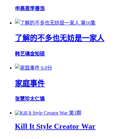
申高恩
李善浩
第16集
了解的不多也无妨是一家人
韩艺璃
金知硕
6.0分
家庭事件
张慧珍
太仁镐
第3期
Kill It Style Creator War