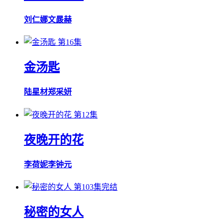
刘仁娜
文晸赫
第16集
金汤匙
陆星材
郑采妍
第12集
夜晚开的花
李荷妮
李钟元
第103集完结
秘密的女人