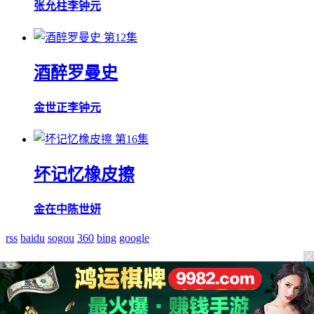
张允柱
李钟元
第12集
酒醉罗曼史
金世正
李钟元
第16集
坏记忆橡皮擦
金在中
陈世妍
rss
baidu
sogou
360
bing
google