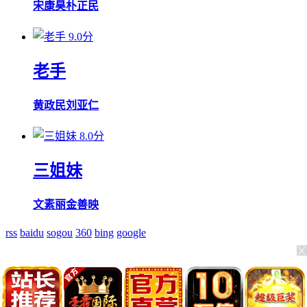
宋康昊
朴正民
9.0分
老手
黄政民
刘亚仁
8.0分
三姐妹
文素丽
金善映
rss
baidu
sogou
360
bing
google