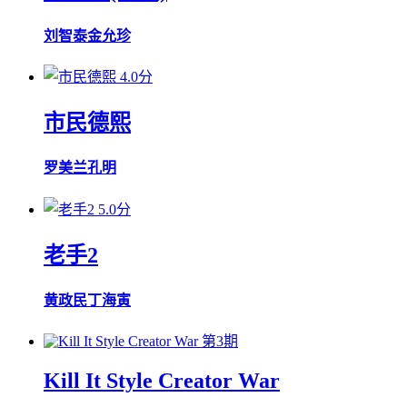
刘智泰
金允珍
4.0分
市民德熙
罗美兰
孔明
5.0分
老手2
黄政民
丁海寅
第3期
Kill It Style Creator War