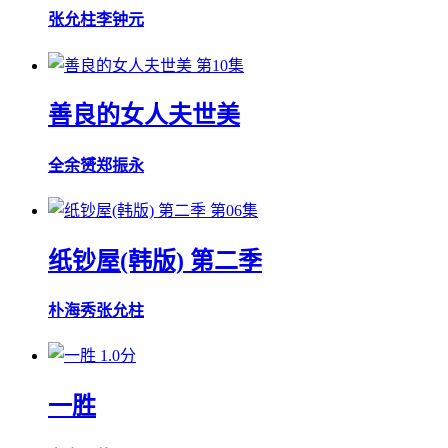
张允柱
李钟元
第10集
善良的女人夫世美
全余赟
郑振永
第06集
纸钞屋(韩版) 第二季
朴海秀
张允柱
1.0分
一胜