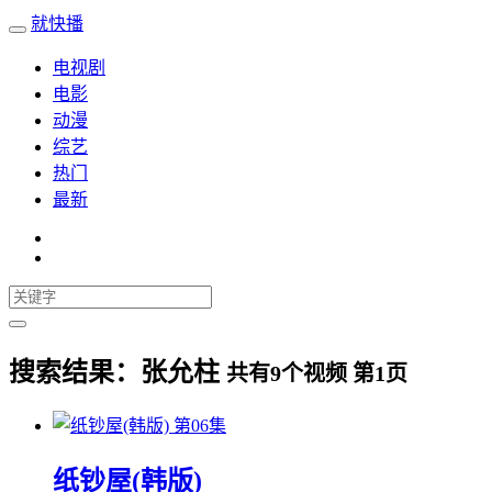
就快播
电视剧
电影
动漫
综艺
热门
最新
搜索结果：
张允柱
共有
9
个视频 第
1
页
第06集
纸钞屋(韩版)