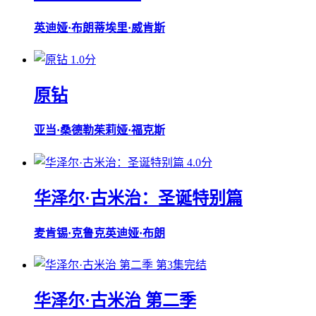
英迪娅·布朗
蒂埃里·威肯斯
1.0分
原钻
亚当·桑德勒
茱莉娅·福克斯
4.0分
华泽尔·古米治：圣诞特别篇
麦肯锡·克鲁克
英迪娅·布朗
第3集完结
华泽尔·古米治 第二季