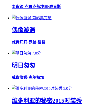
麦肯锡·克鲁克
蒂埃里·威肯斯
第05集完结
偶像漩涡
威肯
莉莉-罗丝·德普
7.0分
明日匆匆
威肯
詹娜·奥尔特加
5.0分
维多利亚的秘密2015时装秀