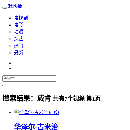
就快播
电视剧
电影
动漫
综艺
热门
最新
搜索结果：
威肯
共有
7
个视频 第
1
页
6.0分
华泽尔·古米治