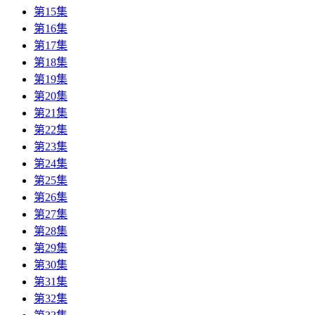
第15集
第16集
第17集
第18集
第19集
第20集
第21集
第22集
第23集
第24集
第25集
第26集
第27集
第28集
第29集
第30集
第31集
第32集