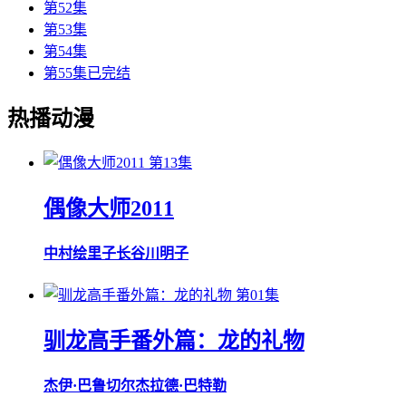
第52集
第53集
第54集
第55集已完结
热播动漫
第13集
偶像大师2011
中村绘里子
长谷川明子
第01集
驯龙高手番外篇：龙的礼物
杰伊·巴鲁切尔
杰拉德·巴特勒