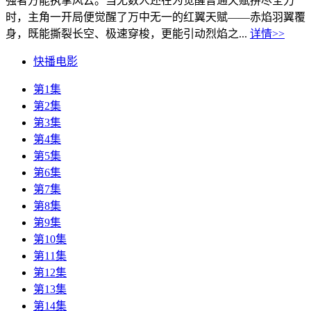
强者方能执掌风云。当无数人还在为觉醒普通天赋拼尽全力
时，主角一开局便觉醒了万中无一的红翼天赋——赤焰羽翼覆
身，既能撕裂长空、极速穿梭，更能引动烈焰之...
详情>>
快播电影
第1集
第2集
第3集
第4集
第5集
第6集
第7集
第8集
第9集
第10集
第11集
第12集
第13集
第14集