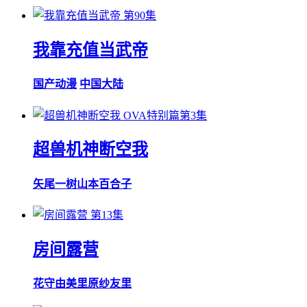
第90集
我靠充值当武帝
国产动漫
中国大陆
OVA特别篇第3集
超兽机神断空我
矢尾一树
山本百合子
第13集
房间露营
花守由美里
原纱友里