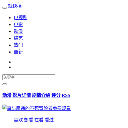
就快播
电视剧
电影
动漫
综艺
热门
最新
动漫
影片详情
剧情介绍
评分
RSS
喜欢
想看
在看
看过