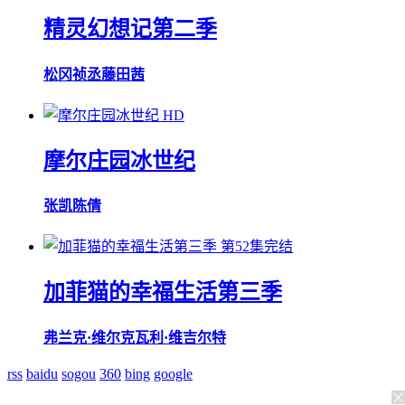
精灵幻想记第二季
松冈祯丞
藤田茜
HD
摩尔庄园冰世纪
张凯
陈倩
第52集完结
加菲猫的幸福生活第三季
弗兰克·维尔克
瓦利·维吉尔特
rss
baidu
sogou
360
bing
google