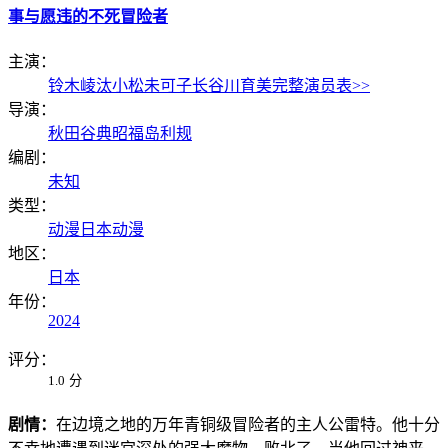
事与愿违的不死冒险者
主演：
铃木崚汰
小松未可子
长谷川育美
完整演员表>>
导演：
秋田谷典昭
福岛利规
编剧：
未知
类型：
动漫
日本动漫
地区：
日本
年份：
2024
评分：
1.0
分
剧情：
在边境之地的万年青铜级冒险者的主人公雷特。他十分