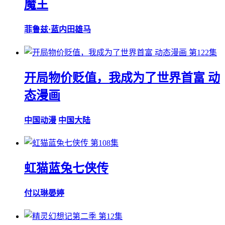
魔王
菲鲁兹·蓝
内田雄马
第122集
开局物价贬值，我成为了世界首富 动
态漫画
中国动漫
中国大陆
第108集
虹猫蓝兔七侠传
付以琳
晏婷
第12集